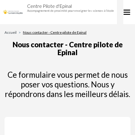
Nous
Aller
Centre Pilote d'Epinal
contacter
au
Accompagnement de proximité pour enseigner les sciences à l’école
Tog
-
contenu
nav
Centre
principal
pilote
de
Accueil
Nous contacter - Centre pilote de Epinal
Epinal
Nous contacter - Centre pilote de
Epinal
Ce formulaire vous permet de nous
poser vos questions. Nous y
répondrons dans les meilleurs délais.